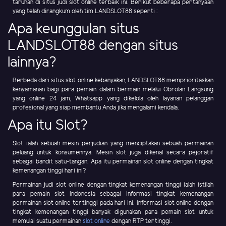
taruhan di situs judi slot online terbaik ini. Berikut beberapa pertanyaan
yang telah dirangkum oleh tim LANDSLOT88 seperti :
Apa keunggulan situs
LANDSLOT88 dengan situs
lainnya?
Berbeda dari situs slot online kebanyakan, LANDSLOT88 memprioritaskan
kenyamanan bagi para pemain dalam bermain melalui Obrolan Langsung
yang online 24 jam, Whatsapp yang dikelola oleh layanan pelanggan
profesional yang siap membantu Anda jika mengalami kendala.
Apa itu Slot?
Slot ialah sebuah mesin perjudian yang menciptakan sebuah permainan
peluang untuk konsumennya. Mesin slot juga dikenal secara pejoratif
sebagai bandit satu-tangan. Apa itu permainan slot online dengan tingkat
kemenangan tinggi hari ini?
Permainan judi slot online dengan tingkat kemenangan tinggi ialah istilah
para pemain slot Indonesia sebagai informasi tingkat kemenangan
permainan slot online tertinggi pada hari ini. Informasi slot online dengan
tingkat kemenangan tinggi banyak digunakan para pemain slot untuk
memulai suatu permainan
slot online
dengan RTP tertinggi.