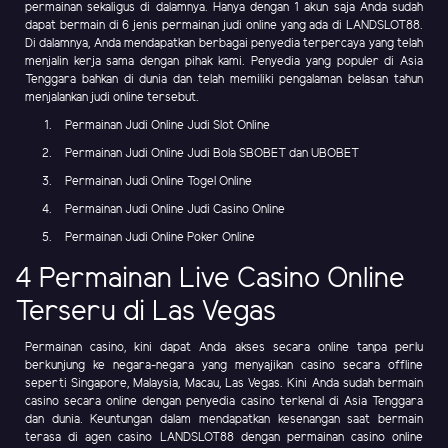
permainan sekaligus di dalamnya. Hanya dengan 1 akun saja Anda sudah
dapat bermain di 6 jenis permainan judi online yang ada di LANDSLOT88.
Di dalamnya, Anda mendapatkan berbagai penyedia terpercaya yang telah
menjalin kerja sama dengan pihak kami. Penyedia yang populer di Asia
Tenggara bahkan di dunia dan telah memiliki pengalaman belasan tahun
menjalankan judi online tersebut.
Permainan Judi Online Judi Slot Online
Permainan Judi Online Judi Bola SBOBET dan UBOBET
Permainan Judi Online Togel Online
Permainan Judi Online Judi Casino Online
Permainan Judi Online Poker Online
4 Permainan Live Casino Online
Terseru di Las Vegas
Permainan casino, kini dapat Anda akses secara online tanpa perlu
berkunjung ke negara-negara yang menyajikan casino secara offline
seperti Singapore, Malaysia, Macau, Las Vegas. Kini Anda sudah bermain
casino secara online dengan penyedia casino terkenal di Asia Tenggara
dan dunia. Keuntungan dalam mendapatkan kesenangan saat bermain
terasa di agen casino LANDSLOT88 dengan permainan casino online