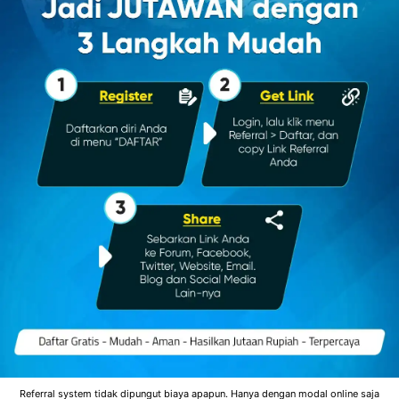
Referral system tidak dipungut biaya apapun. Hanya dengan modal online saja