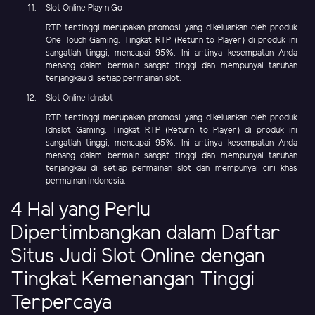
Slot Online Play n Go
RTP tertinggi merupakan promosi yang dikeluarkan oleh produk
One Touch Gaming. Tingkat RTP (Return to Player) di produk ini
sangatlah tinggi, mencapai 95%. Ini artinya kesempatan Anda
menang dalam bermain sangat tinggi dan mempunyai taruhan
terjangkau di setiap permainan slot.
Slot Online Idnslot
RTP tertinggi merupakan promosi yang dikeluarkan oleh produk
Idnslot Gaming. Tingkat RTP (Return to Player) di produk ini
sangatlah tinggi, mencapai 95%. Ini artinya kesempatan Anda
menang dalam bermain sangat tinggi dan mempunyai taruhan
terjangkau di setiap permainan slot dan mempunyai ciri khas
permainan Indonesia.
4 Hal yang Perlu
Dipertimbangkan dalam Daftar
Situs Judi Slot Online dengan
Tingkat Kemenangan Tinggi
Terpercaya