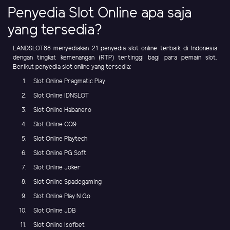
Penyedia Slot Online apa saja
yang tersedia?
LANDSLOT88 menyediakan 21 penyedia slot online terbaik di Indonesia
dengan tingkat kemenangan (RTP) tertinggi bagi para pemain slot.
Berikut penyedia slot online yang tersedia:
Slot Online Pragmatic Play
Slot Online IDNSLOT
Slot Online Habanero
Slot Online CQ9
Slot Online Playtech
Slot Online PG Soft
Slot Online Joker
Slot Online Spadegaming
Slot Online Play N Go
Slot Online JDB
Slot Online Isofbet