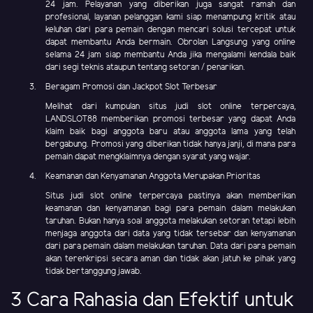
24 jam. Pelayanan yang diberikan juga sangat ramah dan
profesional, layanan pelanggan kami siap menampung kritik atau
keluhan dari para pemain dengan mencari solusi tercepat untuk
dapat membantu Anda bermain. Obrolan Langsung yang online
selama 24 jam siap membantu Anda jika mengalami kendala baik
dari segi teknis ataupun tentang setoran / penarikan.
Beragam Promosi dan Jackpot Slot Terbesar
Melihat dari kumpulan situs judi slot online terpercaya,
LANDSLOT88 memberikan promosi terbesar yang dapat Anda
klaim baik bagi anggota baru atau anggota lama yang telah
bergabung. Promosi yang diberikan tidak hanya janji, di mana para
pemain dapat mengklaimnya dengan syarat yang wajar.
Keamanan dan Kenyamanan Anggota Merupakan Prioritas
Situs judi slot online terpercaya pastinya akan memberikan
keamanan dan kenyamanan bagi para pemain dalam melakukan
taruhan. Bukan hanya soal anggota melakukan setoran tetapi lebih
menjaga anggota dari data yang tidak tersebar dan kenyamanan
dari para pemain dalam melakukan taruhan. Data dari para pemain
akan terenkripsi secara aman dan tidak akan jatuh ke pihak yang
tidak bertanggung jawab.
3 Cara Rahasia dan Efektif untuk