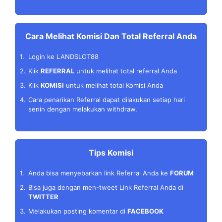
Cara Melihat Komisi Dan Total Referral Anda
1.
Login ke LANDSLOT88
2.
Klik
REFERRAL
untuk melihat total referral Anda
3.
Klik
KOMISI
untuk melihat total Komisi Anda
4.
Cara penarikan Referral dapat dilakukan setiap hari
senin dengan melakukan withdraw.
Tips Komisi
1.
Anda bisa menyebarkan link Referral Anda ke
FORUM
2.
Bisa juga dengan men-tweet Link Referral Anda di
TWITTER
3.
Melakukan posting komentar di
FACEBOOK