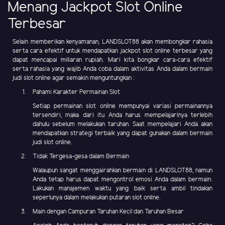
Menang Jackpot Slot Online
Terbesar
Selain memberikan kenyamanan, LANDSLOT88 akan membongkar rahasia
serta cara efektif untuk mendapatkan jackpot slot online terbesar yang
dapat mencapai miliaran rupiah. Mari kita bongkar cara-cara efektif
serta rahasia yang wajib Anda coba dalam aktivitas Anda dalam bermain
judi slot online agar semakin menguntungkan :
Pahami Karakter Permainan Slot
Setiap permainan slot online mempunyai variasi permainannya
tersendiri, maka dari itu Anda harus mempelajarinya terlebih
dahulu sebelum melakukan taruhan. Saat mempelajari Anda akan
mendapatkan strategi terbaik yang dapat gunakan dalam bermain
judi slot online.
Tidak Tergesa-gesa dalam Bermain
Walaupun sangat menggairahkan bermain di LANDSLOT88, namun
Anda tetap harus dapat mengontrol emosi Anda dalam bermain.
Lakukan manajemen waktu yang baik serta ambil tindakan
seperlunya dalam melakukan putaran slot online.
Main dengan Campuran Taruhan Kecil dan Taruhan Besar