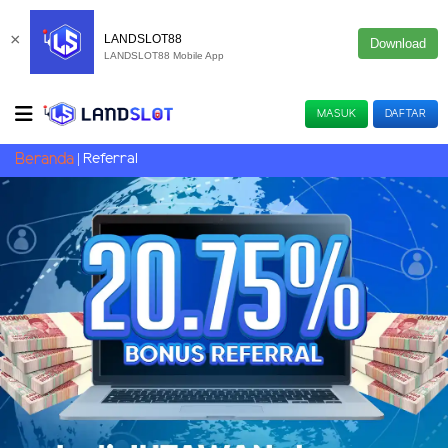
×
LANDSLOT88
Download
LANDSLOT88 Mobile App
MASUK
DAFTAR
Beranda
Referral