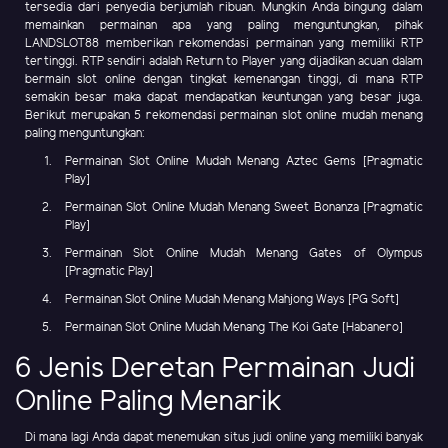
tersedia dari penyedia berjumlah ribuan. Mungkin Anda bingung dalam
memainkan permainan apa yang paling menguntungkan, pihak
LANDSLOT88 memberikan rekomendasi permainan yang memiliki RTP
tertinggi. RTP sendiri adalah Return to Player yang dijadikan acuan dalam
bermain slot online dengan tingkat kemenangan tinggi, di mana RTP
semakin besar maka dapat mendapatkan keuntungan yang besar juga.
Berikut merupakan 5 rekomendasi permainan slot online mudah menang
paling menguntungkan:
Permainan Slot Online Mudah Menang Aztec Gems [Pragmatic
Play]
Permainan Slot Online Mudah Menang Sweet Bonanza [Pragmatic
Play]
Permainan Slot Online Mudah Menang Gates of Olympus
[Pragmatic Play]
Permainan Slot Online Mudah Menang Mahjong Ways [PG Soft]
Permainan Slot Online Mudah Menang The Koi Gate [Habanero]
6 Jenis Deretan Permainan Judi
Online Paling Menarik
Di mana lagi Anda dapat menemukan situs judi online yang memiliki banyak