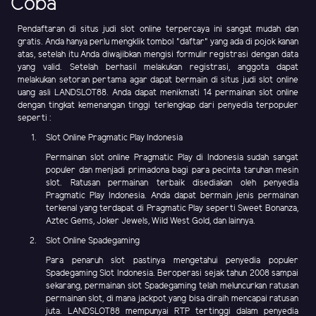
Coba
Pendaftaran di situs judi slot online terpercaya ini sangat mudah dan
gratis. Anda hanya perlu mengklik tombol "daftar" yang ada di pojok kanan
atas, setelah itu Anda diwajibkan mengisi formulir registrasi dengan data
yang valid. Setelah berhasil melakukan registrasi, anggota dapat
melakukan setoran pertama agar dapat bermain di situs judi slot online
uang asli LANDSLOT88. Anda dapat menikmati 14 permainan slot online
dengan tingkat kemenangan tinggi terlengkap dari penyedia terpopuler
seperti :
Slot Online Pragmatic Play Indonesia
Permainan slot online Pragmatic Play di Indonesia sudah sangat
populer dan menjadi primadona bagi para pecinta taruhan mesin
slot. Ratusan permainan terbaik disediakan oleh penyedia
Pragmatic Play Indonesia. Anda dapat bermain jenis permainan
terkenal yang terdapat di Pragmatic Play seperti Sweet Bonanza,
Aztec Gems, Joker Jewels, Wild West Gold, dan lainnya.
Slot Online Spadegaming
Para penaruh slot pastinya mengetahui penyedia populer
Spadegaming Slot Indonesia. Beroperasi sejak tahun 2008 sampai
sekarang, permainan slot Spadegaming telah meluncurkan ratusan
permainan slot, di mana jackpot yang bisa diraih mencapai ratusan
juta. LANDSLOT88 mempunyai RTP tertinggi dalam penyedia