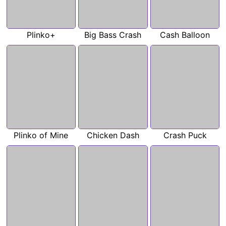
Plinko+
Big Bass Crash
Cash Balloon
Plinko of Mine
Chicken Dash
Crash Puck