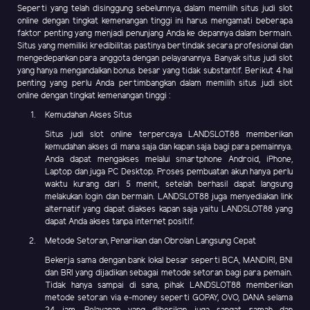
Seperti yang telah disinggung sebelumnya, dalam memilih situs judi slot
online dengan tingkat kemenangan tinggi ini harus mengamati beberapa
faktor penting yang menjadi penunjang Anda ke depannya dalam bermain.
Situs yang memiliki kredibilitas pastinya bertindak secara profesional dan
mengedepankan para anggota dengan pelayanannya. Banyak situs judi slot
yang hanya mengandalkan bonus besar yang tidak substantif. Berikut 4 hal
penting yang perlu Anda pertimbangkan dalam memilih situs judi slot
online dengan tingkat kemenangan tinggi :
Kemudahan Akses Situs
Situs judi slot online terpercaya LANDSLOT88 memberikan
kemudahan akses di mana saja dan kapan saja bagi para pemainnya.
Anda dapat mengakses melalui smartphone Android, iPhone,
Laptop dan juga PC Desktop. Proses pembuatan akun hanya perlu
waktu kurang dari 5 menit, setelah berhasil dapat langsung
melakukan login dan bermain. LANDSLOT88 juga menyediakan link
alternatif yang dapat diakses kapan saja yaitu LANDSLOT88 yang
dapat Anda akses tanpa internet positif.
Metode Setoran, Penarikan dan Obrolan Langsung Cepat
Bekerja sama dengan bank lokal besar seperti BCA, MANDIRI, BNI
dan BRI yang dijadikan sebagai metode setoran bagi para pemain.
Tidak hanya sampai di sana, pihak LANDSLOT88 memberikan
metode setoran via e-money seperti GOPAY, OVO, DANA selama