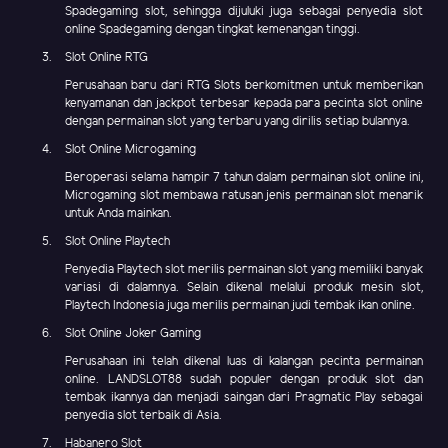
Spadegaming slot, sehingga dijuluki juga sebagai penyedia slot
online Spadegaming dengan tingkat kemenangan tinggi.
Slot Online RTG
Perusahaan baru dari RTG Slots berkomitmen untuk memberikan
kenyamanan dan jackpot terbesar kepada para pecinta slot online
dengan permainan slot yang terbaru yang dirilis setiap bulannya.
Slot Online Microgaming
Beroperasi selama hampir 7 tahun dalam permainan slot online ini,
Microgaming slot membawa ratusan jenis permainan slot menarik
untuk Anda mainkan.
Slot Online Playtech
Penyedia Playtech slot merilis permainan slot yang memiliki banyak
variasi di dalamnya. Selain dikenal melalui produk mesin slot,
Playtech Indonesia juga merilis permainan judi tembak ikan online.
Slot Online Joker Gaming
Perusahaan ini telah dikenal luas di kalangan pecinta permainan
online. LANDSLOT88 sudah populer dengan produk slot dan
tembak ikannya dan menjadi saingan dari Pragmatic Play sebagai
penyedia slot terbaik di Asia.
Habanero Slot