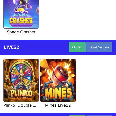
Space Crasher
LIVE22
Cari
Lihat Semua
Plinko: Double Wheel Live22
Mines Live22