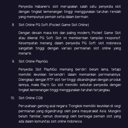
Penyedia Habanero slot merupakan salah satu penyedia slot
dengan tingkat kemenangan tinggi menggunakan taruhan rendah
yang mempunyai pemain setia dalam bermain.
Slot Online PG Soft (Pocket Game Slot Online)
Dengan desain masa kini dan paling modern, Pocket Game Slot
atau dikenal PG Soft Slot ini memberikan tampilan responsif.
Kesempatan menang dalam penyedia PG Soft slot Indonesia
sangatlah tinggi dengan variasi permainan slot online yang
menarik.
Slot Online PlaynGo
Penyedia Slot PlayNGo memang berdiri belum lama, tetapi
memiliki keunikan tersendiri dalam memainkan permainannya.
Dilengkapi dengan RTP slot tertinggi dibandingkan dengan produk
lainnya, maka Play'n Go slot memiliki sebutan penyedia dengan
tingkat kemenangan tinggi menggunakan taruhan terjangkau.
Slot Online CQ9
Perusahaan gaming asal negara Tiongkok memiliki keunikan di segi
permainan yang digandrungi oleh para masyarakat Asia. Mungkin
belum familiar, namun disenangi oleh berbagai pemain slot yang
ada dalam komunitas slot online Indonesia.