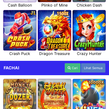
Cash Balloon
Plinko of Mine
Chicken Dash
Crash Puck
Dragon Treasure
Crazy Hunter
FACHAI
Cari
Lihat Semua