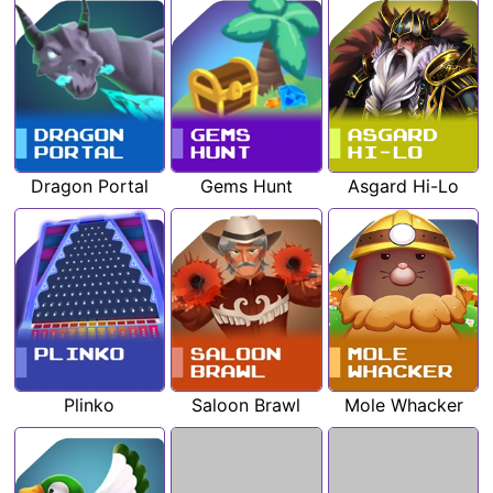
Dragon Portal
Gems Hunt
Asgard Hi-Lo
Plinko
Saloon Brawl
Mole Whacker