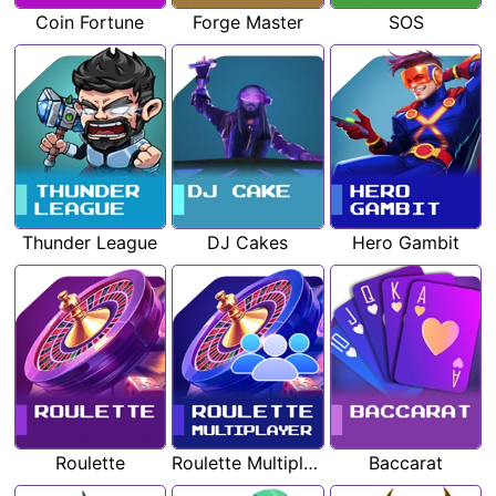
Coin Fortune
Forge Master
SOS
Thunder League
DJ Cakes
Hero Gambit
Roulette
Roulette Multiplayer
Baccarat