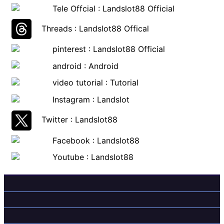
Tele Offcial : Landslot88 Official
Threads : Landslot88 Offical
pinterest : Landslot88 Official
android : Android
video tutorial : Tutorial
Instagram : Landslot
Twitter : Landslot88
Facebook : Landslot88
Youtube : Landslot88
KALKULATOR MIX PARLAY
LINK LANDSLOT88
BERTANGGUNG JAWAB
VIDEO TUTORIAL
JADWAL BANK
TENTANG KAMI