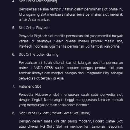
Slot Online Microgaming
Beroperasi selama hampir 7 tahun dalam permainan slot online ini,
Microgaming slot membawa ratusan jenis permainan slot menarik
untuk Anda mainkan.
Slot Online Playtech
Penyedia Playtech slot merilis permainan slot yang memiliki banyak
variasi di dalamnya. Selain dikenal melalui produk mesin slot,
Playtech Indonesia juga merilis permainan judi tembak ikan online.
Slot Online Joker Gaming
Perusahaan ini telah dikenal luas di kalangan pecinta permainan
online. LANDSLOT88 sudah populer dengan produk slot dan
tembak ikannya dan menjadi saingan dari Pragmatic Play sebagai
penyedia slot terbaik di Asia.
Habanero Slot
Penyedia Habanero slot merupakan salah satu penyedia slot
dengan tingkat kemenangan tinggi menggunakan taruhan rendah
yang mempunyai pemain setia dalam bermain.
Slot Online PG Soft (Pocket Game Slot Online)
Dengan desain masa kini dan paling modern, Pocket Game Slot
atau dikenal PG Soft Slot ini memberikan tampilan responsif.