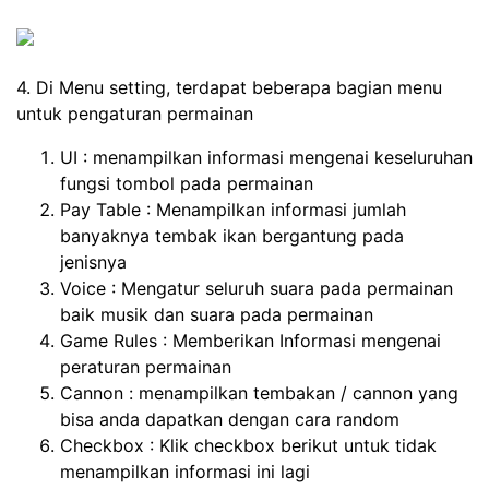
4. Di Menu setting, terdapat beberapa bagian menu
untuk pengaturan permainan
UI : menampilkan informasi mengenai keseluruhan
fungsi tombol pada permainan
Pay Table : Menampilkan informasi jumlah
banyaknya tembak ikan bergantung pada
jenisnya
Voice : Mengatur seluruh suara pada permainan
baik musik dan suara pada permainan
Game Rules : Memberikan Informasi mengenai
peraturan permainan
Cannon : menampilkan tembakan / cannon yang
bisa anda dapatkan dengan cara random
Checkbox : Klik checkbox berikut untuk tidak
menampilkan informasi ini lagi