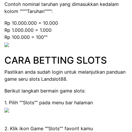
Contoh nominal taruhan yang dimasukkan kedalam
kolom """"Taruhan"""":
Rp 10.000.000 = 10.000
Rp 1.000.000 = 1.000
Rp 100.000 = 100""
CARA BETTING SLOTS
Pastikan anda sudah login untuk melanjutkan panduan
game seru slots Landslot88.
Berikut langkah bermain game slots:
1. Pilih ""Slots"" pada menu bar halaman
2. Klik ikon Game ""Slots"" favorit kamu