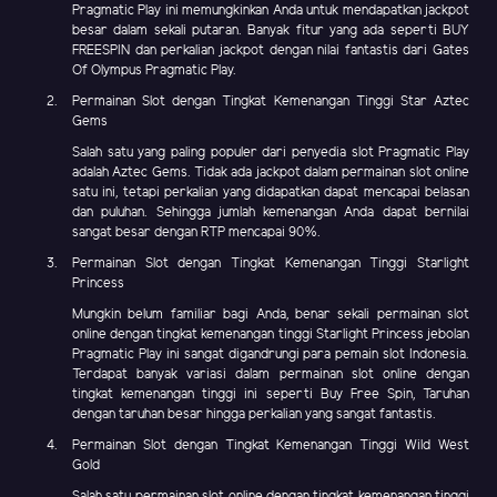
Pragmatic Play ini memungkinkan Anda untuk mendapatkan jackpot
besar dalam sekali putaran. Banyak fitur yang ada seperti BUY
FREESPIN dan perkalian jackpot dengan nilai fantastis dari Gates
Of Olympus Pragmatic Play.
Permainan Slot dengan Tingkat Kemenangan Tinggi Star Aztec
Gems
Salah satu yang paling populer dari penyedia slot Pragmatic Play
adalah Aztec Gems. Tidak ada jackpot dalam permainan slot online
satu ini, tetapi perkalian yang didapatkan dapat mencapai belasan
dan puluhan. Sehingga jumlah kemenangan Anda dapat bernilai
sangat besar dengan RTP mencapai 90%.
Permainan Slot dengan Tingkat Kemenangan Tinggi Starlight
Princess
Mungkin belum familiar bagi Anda, benar sekali permainan slot
online dengan tingkat kemenangan tinggi Starlight Princess jebolan
Pragmatic Play ini sangat digandrungi para pemain slot Indonesia.
Terdapat banyak variasi dalam permainan slot online dengan
tingkat kemenangan tinggi ini seperti Buy Free Spin, Taruhan
dengan taruhan besar hingga perkalian yang sangat fantastis.
Permainan Slot dengan Tingkat Kemenangan Tinggi Wild West
Gold
Salah satu permainan slot online dengan tingkat kemenangan tinggi