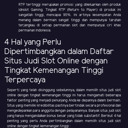
RTP tertinggi merupakan promosi yang dikeluarkan oleh produk
Idnslot Gaming. Tingkat RTP (Return to Player) di produk ini
sangatlah tinggi, mencapai 95%. Ini artinya kesempatan Anda
menang dalam bermain sangat tinggi dan mempunyai taruhan
terjangkau di setiap permainan slot dan mempunyai ciri khas
permainan Indonesia.
4 Hal yang Perlu
Dipertimbangkan dalam Daftar
Situs Judi Slot Online dengan
Tingkat Kemenangan Tinggi
Terpercaya
Seperti yang telah disinggung sebelumnya, dalam memilih situs judi slot
online dengan tingkat kemenangan tinggi ini harus mengamati beberapa
faktor penting yang menjadi penunjang Anda ke depannya dalam bermain.
Situs yang memiliki kredibilitas pastinya bertindak secara profesional dan
mengedepankan para anggota dengan pelayanannya. Banyak situs judi slot
yang hanya mengandalkan bonus besar yang tidak substantif. Berikut 4 hal
penting yang perlu Anda pertimbangkan dalam memilih situs judi slot
online dengan tingkat kemenangan tinggi :