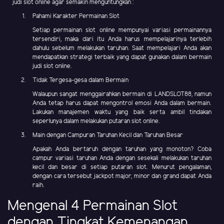
judi slot online agar semakin menguntungkan :
Pahami Karakter Permainan Slot
Setiap permainan slot online mempunyai variasi permainannya
tersendiri, maka dari itu Anda harus mempelajarinya terlebih
dahulu sebelum melakukan taruhan. Saat mempelajari Anda akan
mendapatkan strategi terbaik yang dapat gunakan dalam bermain
judi slot online.
Tidak Tergesa-gesa dalam Bermain
Walaupun sangat menggairahkan bermain di LANDSLOT88, namun
Anda tetap harus dapat mengontrol emosi Anda dalam bermain.
Lakukan manajemen waktu yang baik serta ambil tindakan
seperlunya dalam melakukan putaran slot online.
Main dengan Campuran Taruhan Kecil dan Taruhan Besar
Apakah Anda bertaruh dengan taruhan yang monoton? Coba
campur variasi taruhan Anda dengan sesekali melakukan taruhan
kecil dan besar di setiap putaran slot. Menurut pengalaman,
dengan cara tersebut jackpot major, minor dan grand dapat Anda
raih.
Mengenal 4 Permainan Slot
dengan Tingkat Kemenangan