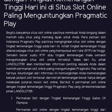
Tinggi Hari ini di Situs Slot Online
Paling Menguntungkan Pragmatic
Play
Begitu banyaknya situs slot online pastinya membuat Anda bingung dalam
memilih satu situs yang memang layak untuk Anda. Para pemain slot
Indonesia Pragmatic Play pastinya menginginkan situs slot online dengan
tingkat kemenangan tinggi pada hari ini. Istilah tingkat kemenangan tinggi
dikenal sebagai situs slot online yang mempunyai win rate (RTP) tertinggi.
Semakin besar suatu RTP atau tingkat kemenangan maka semakin
menguntungkan situs slot online tersebut. Maka dari itu, pihak
LANDSLOT88 akan memberikan informasi penting kepada Anda dalam
memilih permainan slot online paling menguntungkan Pragmatic Play setiap
harinya. Keuntungan dari informasi ini memungkinkan Anda memenangkan
banyak jackpot slot terbesar dan meraih kemenangan besar hanya dengan
melakukan putaran mesin slot online. Berikut 4 permainan slot online
dengan tingkat kemenangan tinggi Pragmatic Play yang direkomendasikan
pihak LANDSLOT88 :
Permainan Slot dengan Tingkat Kemenangan Tinggi Gates Of
Olympus
Permainan slot online dengan tingkat kemenangan tinggi dari