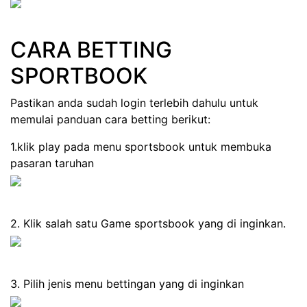
CARA BETTING
SPORTBOOK
Pastikan anda sudah login terlebih dahulu untuk
memulai panduan cara betting berikut:
1.klik play pada menu sportsbook untuk membuka
pasaran taruhan
2. Klik salah satu Game sportsbook yang di inginkan.
3. Pilih jenis menu bettingan yang di inginkan