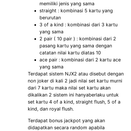
memiliki jenis yang sama
straight : kombinasi 5 kartu yang
berurutan
3 of a kind : kombinasi dari 3 kartu
yang sama
2 pair ( 10 pair ) : kombinasi dari 2
pasang kartu yang sama dengan
catatan nilai kartu diatas 10
ace pair : kombinasi dari 2 kartu ace
yang sama
Terdapat sistem NJX2 atau disebut dengan
non joker di kali 2 jadi nilai set kartu murni
dari 7 kartu maka nilai set kartu akan
dikalikan 2 sistem ini hanyaberlaku untuk
set kartu 4 of a kind, straight flush, 5 of a
kind, dan royal flush.
Terdapat bonus jackpot yang akan
didapatkan secara random apabila