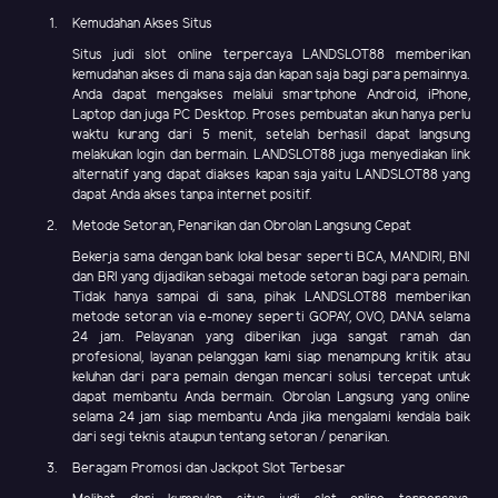
Kemudahan Akses Situs
Situs judi slot online terpercaya LANDSLOT88 memberikan
kemudahan akses di mana saja dan kapan saja bagi para pemainnya.
Anda dapat mengakses melalui smartphone Android, iPhone,
Laptop dan juga PC Desktop. Proses pembuatan akun hanya perlu
waktu kurang dari 5 menit, setelah berhasil dapat langsung
melakukan login dan bermain. LANDSLOT88 juga menyediakan link
alternatif yang dapat diakses kapan saja yaitu LANDSLOT88 yang
dapat Anda akses tanpa internet positif.
Metode Setoran, Penarikan dan Obrolan Langsung Cepat
Bekerja sama dengan bank lokal besar seperti BCA, MANDIRI, BNI
dan BRI yang dijadikan sebagai metode setoran bagi para pemain.
Tidak hanya sampai di sana, pihak LANDSLOT88 memberikan
metode setoran via e-money seperti GOPAY, OVO, DANA selama
24 jam. Pelayanan yang diberikan juga sangat ramah dan
profesional, layanan pelanggan kami siap menampung kritik atau
keluhan dari para pemain dengan mencari solusi tercepat untuk
dapat membantu Anda bermain. Obrolan Langsung yang online
selama 24 jam siap membantu Anda jika mengalami kendala baik
dari segi teknis ataupun tentang setoran / penarikan.
Beragam Promosi dan Jackpot Slot Terbesar