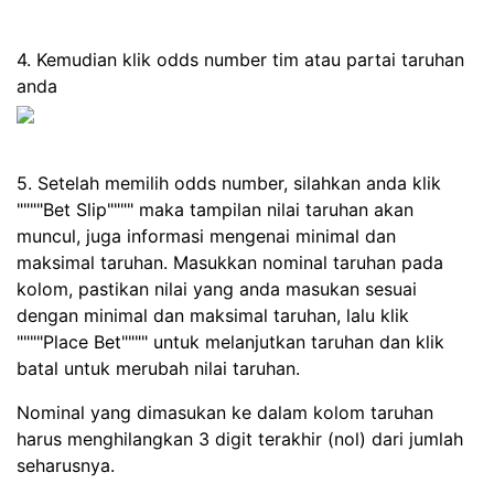
4. Kemudian klik odds number tim atau partai taruhan
anda
5. Setelah memilih odds number, silahkan anda klik
""""Bet Slip"""" maka tampilan nilai taruhan akan
muncul, juga informasi mengenai minimal dan
maksimal taruhan. Masukkan nominal taruhan pada
kolom, pastikan nilai yang anda masukan sesuai
dengan minimal dan maksimal taruhan, lalu klik
""""Place Bet"""" untuk melanjutkan taruhan dan klik
batal untuk merubah nilai taruhan.
Nominal yang dimasukan ke dalam kolom taruhan
harus menghilangkan 3 digit terakhir (nol) dari jumlah
seharusnya.