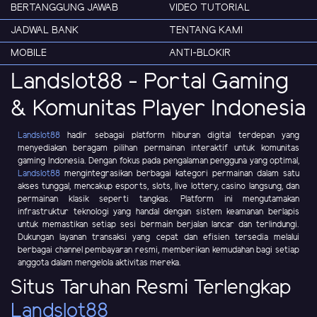
BERTANGGUNG JAWAB
VIDEO TUTORIAL
JADWAL BANK
TENTANG KAMI
MOBILE
ANTI-BLOKIR
Landslot88 - Portal Gaming
& Komunitas Player Indonesia
Landslot88
hadir sebagai platform hiburan digital terdepan yang
menyediakan beragam pilihan permainan interaktif untuk komunitas
gaming Indonesia. Dengan fokus pada pengalaman pengguna yang optimal,
Landslot88
mengintegrasikan berbagai kategori permainan dalam satu
akses tunggal, mencakup esports, slots, live lottery, casino langsung, dan
permainan klasik seperti tangkas. Platform ini mengutamakan
infrastruktur teknologi yang handal dengan sistem keamanan berlapis
untuk memastikan setiap sesi bermain berjalan lancar dan terlindungi.
Dukungan layanan transaksi yang cepat dan efisien tersedia melalui
berbagai channel pembayaran resmi, memberikan kemudahan bagi setiap
anggota dalam mengelola aktivitas mereka.
Situs Taruhan Resmi Terlengkap
Landslot88