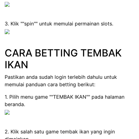
3. Klik ""spin"" untuk memulai permainan slots.
CARA BETTING TEMBAK
IKAN
Pastikan anda sudah login terlebih dahulu untuk
memulai panduan cara betting berikut:
1. Pilih menu game ""TEMBAK IKAN"" pada halaman
beranda.
2. Klik salah satu game tembak ikan yang ingin