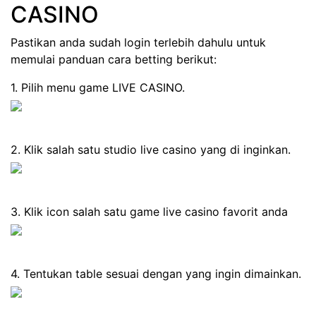
CASINO
Pastikan anda sudah login terlebih dahulu untuk
memulai panduan cara betting berikut:
1. Pilih menu game LIVE CASINO.
2. Klik salah satu studio live casino yang di inginkan.
3. Klik icon salah satu game live casino favorit anda
4. Tentukan table sesuai dengan yang ingin dimainkan.