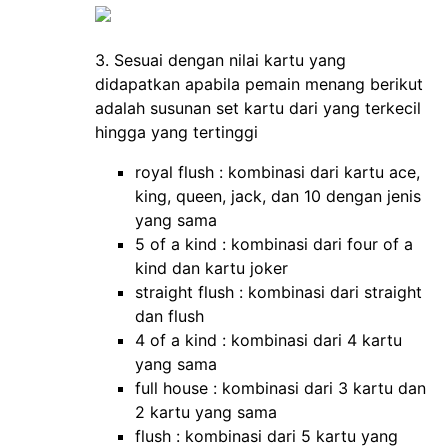
3. Sesuai dengan nilai kartu yang
didapatkan apabila pemain menang berikut
adalah susunan set kartu dari yang terkecil
hingga yang tertinggi
royal flush : kombinasi dari kartu ace,
king, queen, jack, dan 10 dengan jenis
yang sama
5 of a kind : kombinasi dari four of a
kind dan kartu joker
straight flush : kombinasi dari straight
dan flush
4 of a kind : kombinasi dari 4 kartu
yang sama
full house : kombinasi dari 3 kartu dan
2 kartu yang sama
flush : kombinasi dari 5 kartu yang